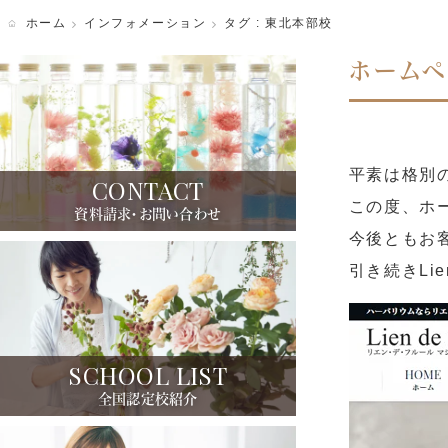
ホーム
インフォメーション
タグ : 東北本部校
写真ギャラリー
ホームペ
平素は格別
CONTACT
この度、ホ
資料請求・お問い合わせ
今後ともお
引き続きLi
SCHOOL LIST
全国認定校紹介