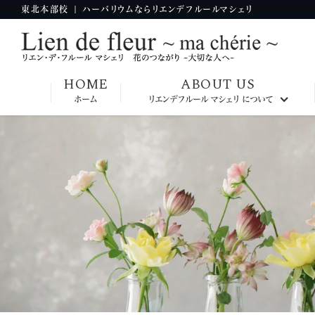
東北本部校 | ハーバリウムならリエンデフルールマシェリ
HOME
ABOUT US
ホーム
リエンデフルール マシェリ について
九州本部校
大阪本部校
神奈川本部校
東京本部校
韓国本部校
台湾本部校