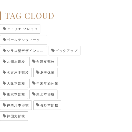
TAG CLOUD
アトリエ ソレイユ
ゴールデンウィーク休業
シラス壁デザインコンテスト
ピックアップ
九州本部校
台湾支部校
名古屋本部校
夏季休業
大阪本部校
年末年始休業
東京本部校
東北本部校
神奈川本部校
長野本部校
韓国支部校