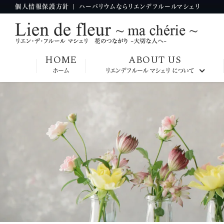
個人情報保護方針 | ハーバリウムならリエンデフルールマシェリ
HOME
ABOUT US
ホーム
リエンデフルール マシェリ について
九州本部校
大阪本部校
神奈川本部校
東京本部校
韓国本部校
台湾本部校