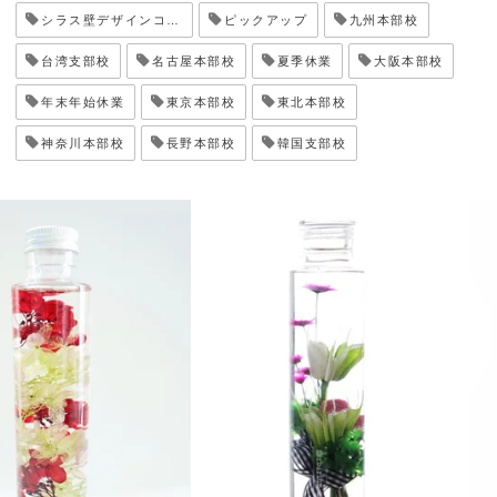
シラス壁デザインコンテスト
ピックアップ
九州本部校
台湾支部校
名古屋本部校
夏季休業
大阪本部校
年末年始休業
東京本部校
東北本部校
神奈川本部校
長野本部校
韓国支部校