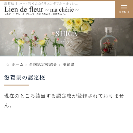
滋賀県 | ハーバリウムならリエンデフルールマシェリ
t
o
g
SHIGA
g
shiga
l
e
n
ホーム
全国認定校紹介
滋賀県
a
滋賀県の認定校
v
i
現在のところ該当する認定校が登録されておりませ
g
ん。
a
t
i