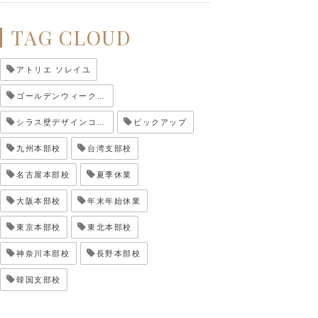
TAG CLOUD
アトリエ ソレイユ
ゴールデンウィーク休業
シラス壁デザインコンテスト
ピックアップ
九州本部校
台湾支部校
名古屋本部校
夏季休業
大阪本部校
年末年始休業
東京本部校
東北本部校
神奈川本部校
長野本部校
韓国支部校