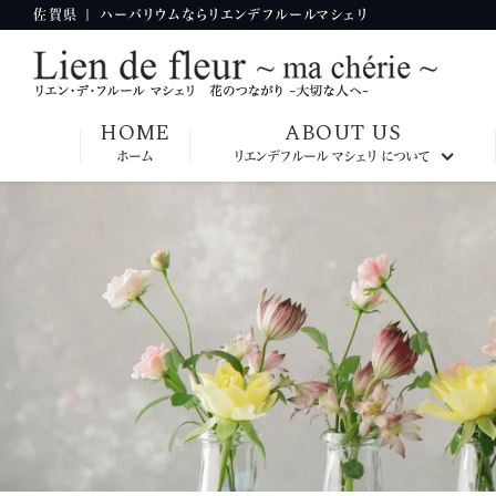
佐賀県 | ハーバリウムならリエンデフルールマシェリ
HOME
ABOUT US
ホーム
リエンデフルール マシェリ について
九州本部校
大阪本部校
神奈川本部校
東京本部校
韓国本部校
台湾本部校