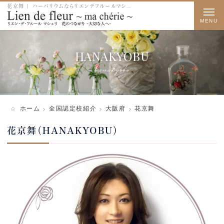
花京舞 | ハーバリウムならリエンデフルールマシェリ
t
o
g
HANAKYOBU
g
hanakyobu
l
e
n
ホーム
全国認定校紹介
大阪府
花京舞
a
花京舞（HANAKYOBU）
v
i
g
a
t
i