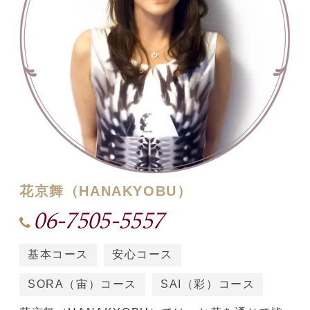
o
n
花京舞（HANAKYOBU）
06-7505-5557
基本コース
安心コース
SORA（宙）コース
SAI（彩）コース