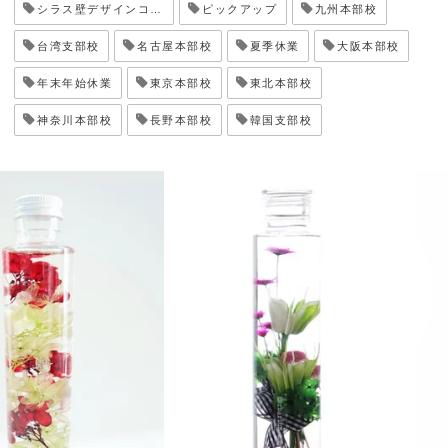
シラス壁デザインコンテスト
ピックアップ
九州本部校
台湾支部校
名古屋本部校
夏季休業
大阪本部校
年末年始休業
東京本部校
東北本部校
神奈川本部校
長野本部校
韓国支部校