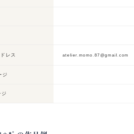
号
号
アドレス
atelier.momo.87@gmail.com
ージ
ージ