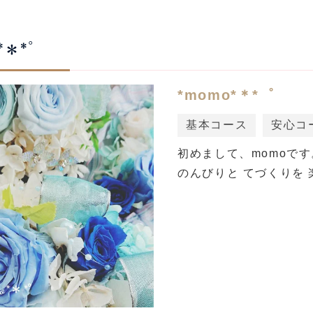
*＊*゜
*momo*＊*゜
基本コース
安心コ
初めまして、momoです
のんびりと てづくりを