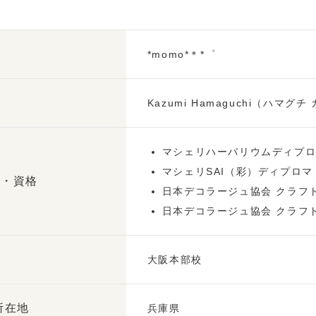
*momo*＊*゜
Kazumi Hamaguchi（ハマグチ
マシェリハーバリウムディプ
マシェリSAI（彩）ディプロマ
歴・資格
日本デコラージュ協会 クラフ
日本デコラージュ協会 クラフ
大阪本部校
所在地
兵庫県