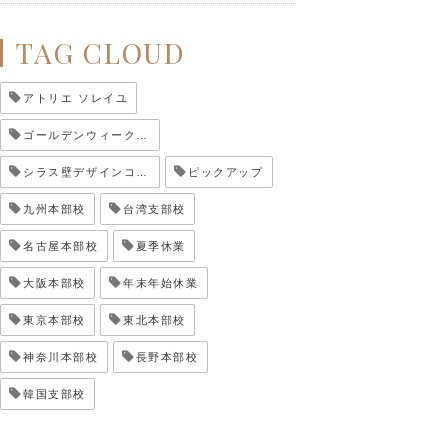
TAG CLOUD
アトリエ ソレイユ
ゴールデンウィーク休業
シラス壁デザインコンテスト
ピックアップ
九州本部校
台湾支部校
名古屋本部校
夏季休業
大阪本部校
年末年始休業
東京本部校
東北本部校
神奈川本部校
長野本部校
韓国支部校