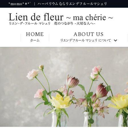
*momo*＊*゜ | ハーバリウムならリエンデフルールマシェリ
HOME
ABOUT US
ホーム
リエンデフルール マシェリ について
九州本部校
大阪本部校
神奈川本部校
東京本部校
韓国本部校
台湾本部校