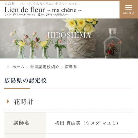
広島県 | ハーバリウムならリエンデフルールマシェリ
t
o
g
HIROSHIMA
g
hiroshima
l
e
n
ホーム
全国認定校紹介
広島県
a
広島県の認定校
v
i
花時計
g
a
講師名
梅田 真由美（ウメダ マユミ）
t
i