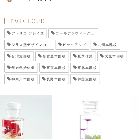
TAG CLOUD
アトリエ ソレイユ
ゴールデンウィーク休業
シラス壁デザインコンテスト
ピックアップ
九州本部校
台湾支部校
名古屋本部校
夏季休業
大阪本部校
年末年始休業
東京本部校
東北本部校
神奈川本部校
長野本部校
韓国支部校