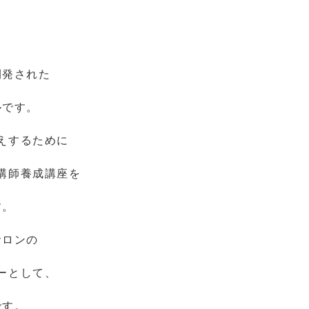
開発された
ルです。
えするために
講師養成講座を
す。
サロンの
ーとして、
です。