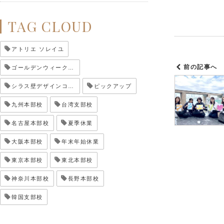
TAG CLOUD
アトリエ ソレイユ
前の記事へ
ゴールデンウィーク休業
シラス壁デザインコンテスト
ピックアップ
九州本部校
台湾支部校
名古屋本部校
夏季休業
大阪本部校
年末年始休業
東京本部校
東北本部校
神奈川本部校
長野本部校
韓国支部校