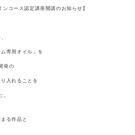
インコース
認定講座開講のお知らせ】
、
日、
ウム専用オイル」を
開発の
取り入れることを
た。
固まる作品と
、