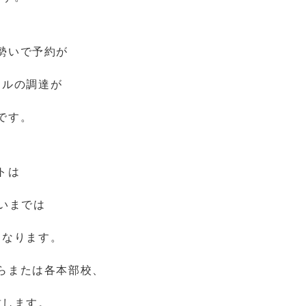
勢いで予約が
イルの調達が
です。
トは
らいまでは
となります。
らまたは各本部校、
致します。