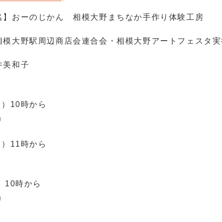
名】おーのじかん 相模大野まちなか手作り体験工房
相模大野駅周辺商店会連合会・相模大野アートフェスタ実
井美和子
】
火）
10
時から
リ
火）
11
時から
）
10
時から
リ