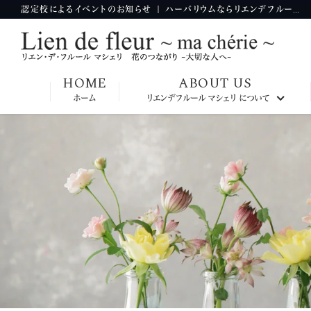
認定校によるイベントのお知らせ | ハーバリウムならリエンデフルールマシェリ
HOME
ABOUT US
ホーム
リエンデフルール マシェリ について
九州本部校
大阪本部校
神奈川本部校
東京本部校
韓国本部校
台湾本部校