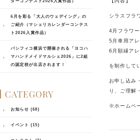
【内容】
ダーコンテスト2026入賞作品）
シラスフラ
6月を彩る「大人のウェデイング」の
ご紹介（マシェリカレンダーコンテス
4
月フラワー
ト2026入賞作品）
5
月車用アレ
パシフィコ横浜で開催される「ヨコハ
6
月額縁アレ
マハンドメイドマルシェ2026」に2組
の認定校が出店されます！
を制作して
お申し込み
CATEGORY
り、ご理解
※
ホームペ
お知らせ (68)
イベント (15)