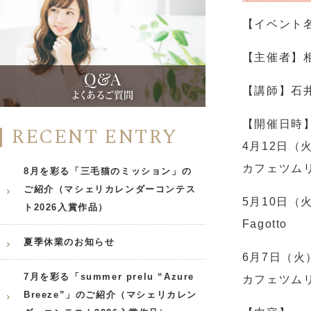
【イベント
【主催者】
Q&A
【講師】石
よくあるご質問
【開催日時
RECENT ENTRY
4
月
12
日（
カフェツム
8月を彩る「三毛猫のミッション」の
ご紹介（マシェリカレンダーコンテス
5
月
10
日（
ト2026入賞作品）
Fagotto
夏季休業のお知らせ
6
月
7
日（火
7月を彩る「summer prelu “Azure
カフェツム
Breeze”」のご紹介（マシェリカレン