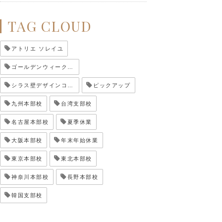
TAG CLOUD
アトリエ ソレイユ
ゴールデンウィーク休業
シラス壁デザインコンテスト
ピックアップ
九州本部校
台湾支部校
名古屋本部校
夏季休業
大阪本部校
年末年始休業
東京本部校
東北本部校
神奈川本部校
長野本部校
韓国支部校