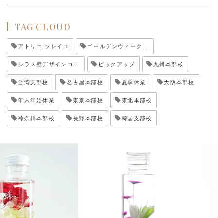
TAG CLOUD
アトリエ ソレイユ
ゴールデンウィーク休業
シラス壁デザインコンテスト
ピックアップ
九州本部校
台湾支部校
名古屋本部校
夏季休業
大阪本部校
年末年始休業
東京本部校
東北本部校
神奈川本部校
長野本部校
韓国支部校