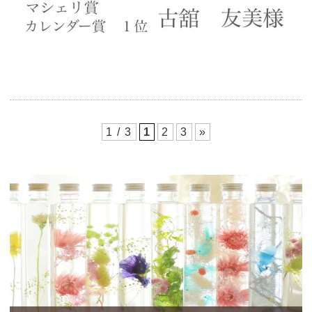
1 / 3
1
2
3
»