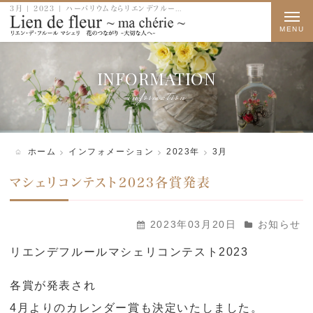
3月 | 2023 | ハーバリウムならリエンデフルールマシェリ
t
o
g
INFORMATION
g
information
l
e
n
ホーム
インフォメーション
2023年
3月
a
マシェリコンテスト2023各賞発表
v
i
2023年03月20日
お知らせ
g
リエンデフルールマシェリコンテスト2023
a
t
各賞が発表され
i
4月よりのカレンダー賞も決定いたしました。