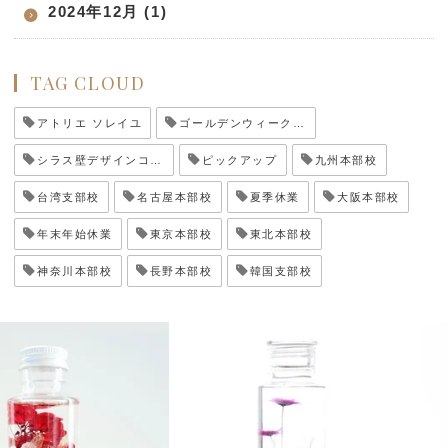
2024年12月 (1)
TAG CLOUD
アトリエ ソレイユ
ゴールデンウィーク休業
シラス壁デザインコンテスト
ピックアップ
九州本部校
台湾支部校
名古屋本部校
夏季休業
大阪本部校
年末年始休業
東京本部校
東北本部校
神奈川本部校
長野本部校
韓国支部校