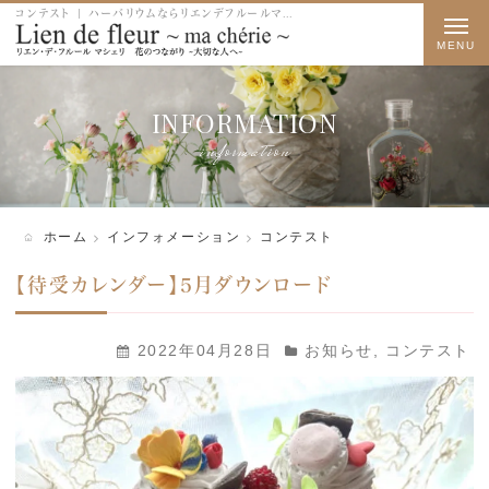
コンテスト | ハーバリウムならリエンデフルールマシェリ
t
o
g
INFORMATION
g
information
l
e
n
ホーム
インフォメーション
コンテスト
a
【待受カレンダー】5月ダウンロード
v
i
2022年04月28日
お知らせ
,
コンテスト
g
a
t
i